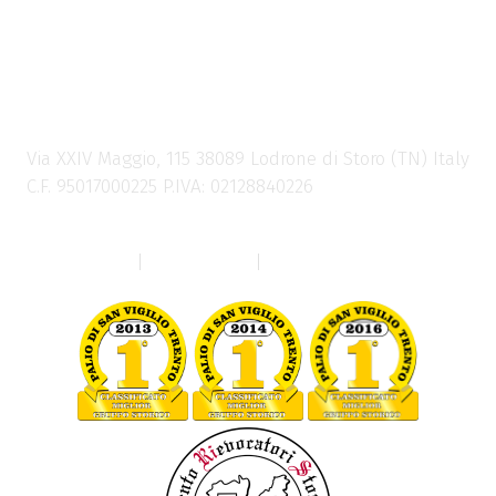
LEBRAC – LANZI LODRON
Storia Cultura Rievocazione APS
Via XXIV Maggio, 115 38089 Lodrone di Storo (TN) Italy
C.F. 95017000225 P.IVA: 02128840226
info@lebrac.org
Privacy Policy
|
Cookie Policy
|
Personalizza Cookies