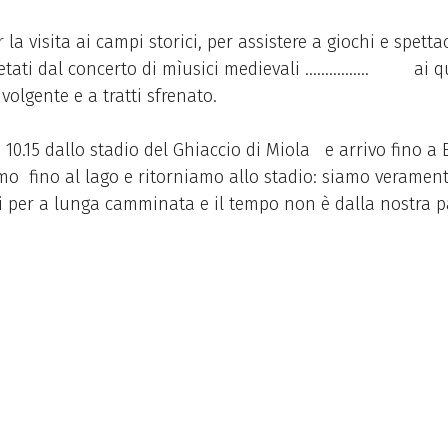
a visita ai campi storici, per assistere a giochi e spetta
llietati dal concerto di mìusici medievali ……………. ai qu
olgente e a tratti sfrenato.
 10.15 dallo stadio del Ghiaccio di Miola e arrivo fino a
amo fino al lago e ritorniamo allo stadio: siamo verament
i per a lunga camminata e il tempo non è dalla nostra pa