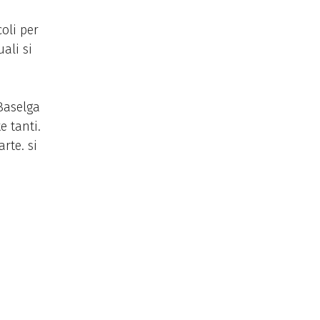
coli per
ali si
 Baselga
e tanti.
rte. si