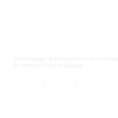
LEBRAC – LANZI LODRON
Storia Cultura Rievocazione APS
Via XXIV Maggio, 115 38089 Lodrone di Storo (TN) Ital
C.F. 95017000225 P.IVA: 02128840226
info@lebrac.org
Privacy Policy
|
Cookie Policy
|
Personalizza Cooki