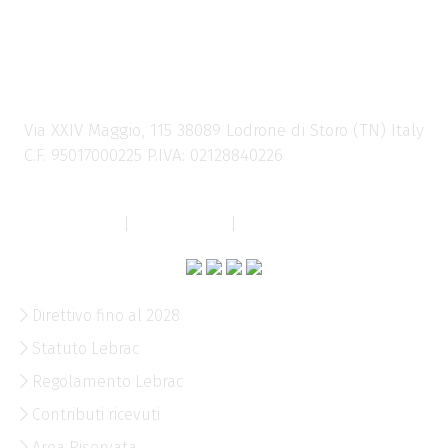
LEBRAC – LANZI LODRON
Storia Cultura Rievocazione APS
Via XXIV Maggio, 115 38089 Lodrone di Storo (TN) Italy
C.F. 95017000225 P.IVA: 02128840226
info@lebrac.org
Privacy Policy
|
Cookie Policy
|
Personalizza Cookies
Direttivo fino al 2028
Statuto Lebrac
Regolamento Lebrac
Contributi ricevuti
Area Riservata